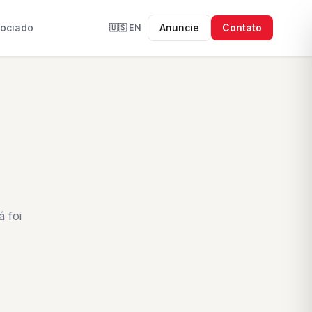
sociado
Anuncie
Contato
🇺🇸
EN
 foi