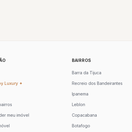
ÃO
BAIRROS
Barra da Tijuca
oy Luxury ✦
Recreio dos Bandeirantes
Ipanema
airros
Leblon
der meu imóvel
Copacabana
móvel
Botafogo