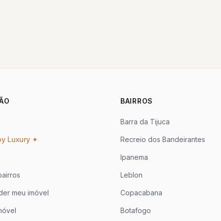
ÃO
BAIRROS
Barra da Tijuca
oy Luxury ✦
Recreio dos Bandeirantes
Ipanema
airros
Leblon
der meu imóvel
Copacabana
móvel
Botafogo