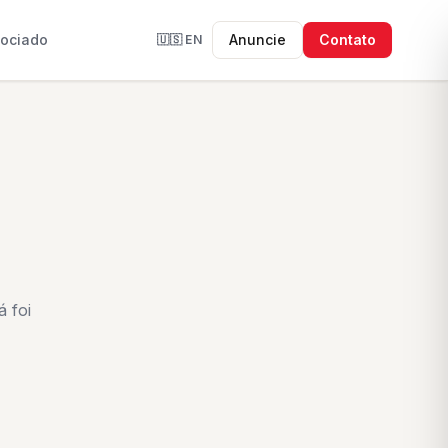
sociado
Anuncie
Contato
🇺🇸
EN
 foi