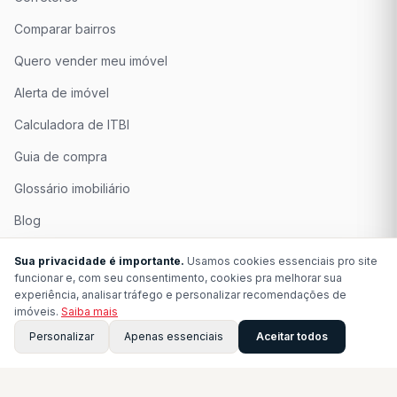
Comparar bairros
Quero vender meu imóvel
Alerta de imóvel
Calculadora de ITBI
Guia de compra
Glossário imobiliário
Blog
Quem Somos
Sua privacidade é importante.
Usamos cookies essenciais pro site
funcionar e, com seu consentimento, cookies pra melhorar sua
Seja Associado
Precisando de ajuda?
experiência, analisar tráfego e personalizar recomendações de
Fale comigo! 😊
imóveis.
Saiba mais
Perguntas Frequentes
Personalizar
Apenas essenciais
Aceitar todos
Buscar
Fale 
Contato