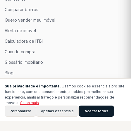
Comparar bairros
Quero vender meu imóvel
Alerta de imóvel
Calculadora de ITBI
Guia de compra
Glossário imobiliário
Blog
Quem Somos
Sua privacidade é importante.
Usamos cookies essenciais pro site
funcionar e, com seu consentimento, cookies pra melhorar sua
Seja Associado
experiência, analisar tráfego e personalizar recomendações de
imóveis.
Saiba mais
Perguntas Frequentes
Personalizar
Apenas essenciais
Aceitar todos
Contato