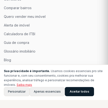
Comparar bairros
Quero vender meu imóvel
Alerta de imóvel
Calculadora de ITBI
Guia de compra
Glossário imobiliário
Blog
Quem Somos
Sua privacidade é importante.
Usamos cookies essenciais pro site
funcionar e, com seu consentimento, cookies pra melhorar sua
Seja Associado
experiência, analisar tráfego e personalizar recomendações de
imóveis.
Saiba mais
Perguntas Frequentes
Personalizar
Apenas essenciais
Aceitar todos
Contato