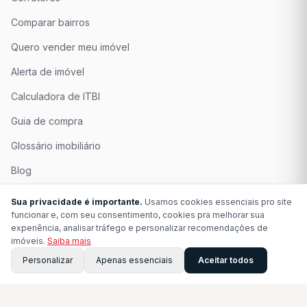
Comparar bairros
Quero vender meu imóvel
Alerta de imóvel
Calculadora de ITBI
Guia de compra
Glossário imobiliário
Blog
Quem Somos
Sua privacidade é importante.
Usamos cookies essenciais pro site
funcionar e, com seu consentimento, cookies pra melhorar sua
Seja Associado
experiência, analisar tráfego e personalizar recomendações de
imóveis.
Saiba mais
Perguntas Frequentes
Personalizar
Apenas essenciais
Aceitar todos
Contato