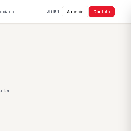
sociado
Anuncie
Contato
🇺🇸
EN
 foi