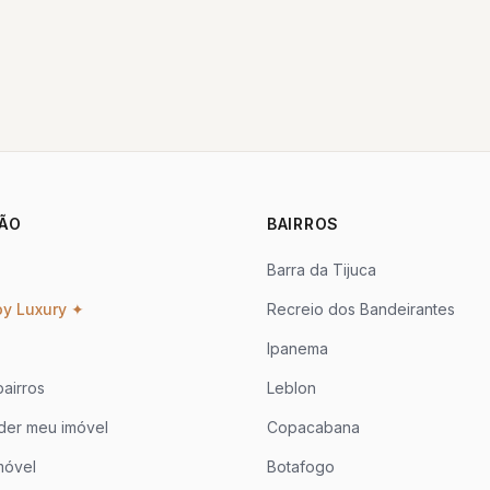
ÃO
BAIRROS
Barra da Tijuca
oy Luxury ✦
Recreio dos Bandeirantes
Ipanema
airros
Leblon
der meu imóvel
Copacabana
móvel
Botafogo