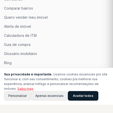
Comparar bairros
Quero vender meu imóvel
Alerta de imóvel
Calculadora de ITBI
Guia de compra
Glossário imobiliário
Blog
Quem Somos
Sua privacidade é importante.
Usamos cookies essenciais pro site
funcionar e, com seu consentimento, cookies pra melhorar sua
Seja Associado
experiência, analisar tráfego e personalizar recomendações de
imóveis.
Saiba mais
Perguntas Frequentes
Personalizar
Apenas essenciais
Aceitar todos
Contato