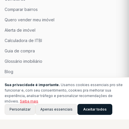
Comparar bairros
Quero vender meu imóvel
Alerta de imóvel
Calculadora de ITBI
Guia de compra
Glossário imobiliário
Blog
Quem Somos
Sua privacidade é importante.
Usamos cookies essenciais pro site
funcionar e, com seu consentimento, cookies pra melhorar sua
Seja Associado
experiência, analisar tráfego e personalizar recomendações de
imóveis.
Saiba mais
Perguntas Frequentes
Personalizar
Apenas essenciais
Aceitar todos
Contato