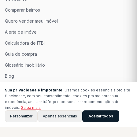
Comparar bairros
Quero vender meu imóvel
Alerta de imóvel
Calculadora de ITBI
Guia de compra
Glossário imobiliário
Blog
Quem Somos
Sua privacidade é importante.
Usamos cookies essenciais pro site
funcionar e, com seu consentimento, cookies pra melhorar sua
Seja Associado
experiência, analisar tráfego e personalizar recomendações de
imóveis.
Saiba mais
Perguntas Frequentes
Personalizar
Apenas essenciais
Aceitar todos
Contato