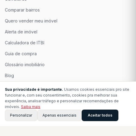
Comparar bairros
Quero vender meu imóvel
Alerta de imóvel
Calculadora de ITBI
Guia de compra
Glossário imobiliário
Blog
Quem Somos
Sua privacidade é importante.
Usamos cookies essenciais pro site
funcionar e, com seu consentimento, cookies pra melhorar sua
Seja Associado
experiência, analisar tráfego e personalizar recomendações de
imóveis.
Saiba mais
Perguntas Frequentes
Personalizar
Apenas essenciais
Aceitar todos
Contato