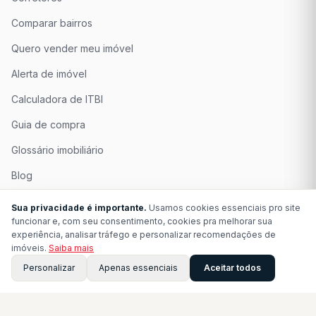
Comparar bairros
Quero vender meu imóvel
Alerta de imóvel
Calculadora de ITBI
Guia de compra
Glossário imobiliário
Blog
Quem Somos
Sua privacidade é importante.
Usamos cookies essenciais pro site
funcionar e, com seu consentimento, cookies pra melhorar sua
Seja Associado
experiência, analisar tráfego e personalizar recomendações de
imóveis.
Saiba mais
Perguntas Frequentes
Personalizar
Apenas essenciais
Aceitar todos
Contato