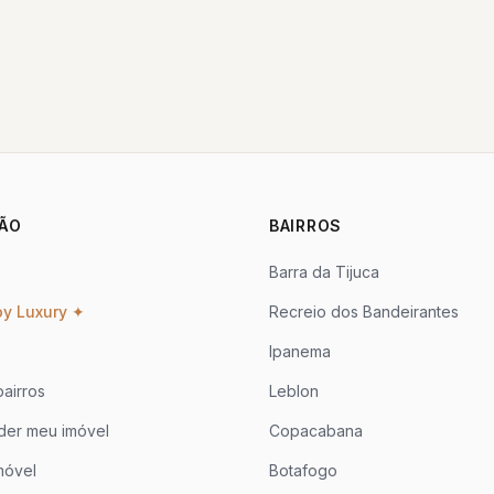
ÃO
BAIRROS
Barra da Tijuca
oy Luxury ✦
Recreio dos Bandeirantes
Ipanema
airros
Leblon
der meu imóvel
Copacabana
móvel
Botafogo