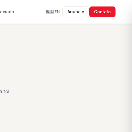
sociado
Anuncie
Contato
🇺🇸
EN
 foi