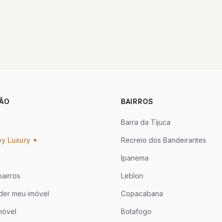
ÃO
BAIRROS
Barra da Tijuca
oy Luxury ✦
Recreio dos Bandeirantes
Ipanema
airros
Leblon
der meu imóvel
Copacabana
móvel
Botafogo