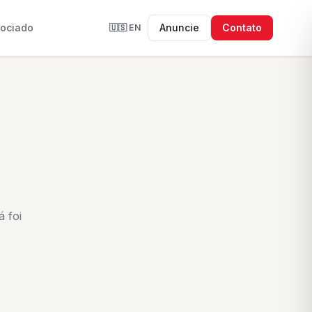
sociado
Anuncie
Contato
🇺🇸
EN
 foi