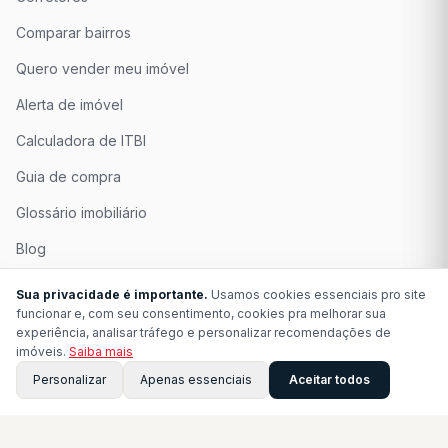
Comparar bairros
Quero vender meu imóvel
Alerta de imóvel
Calculadora de ITBI
Guia de compra
Glossário imobiliário
Blog
Quem Somos
Sua privacidade é importante.
Usamos cookies essenciais pro site
funcionar e, com seu consentimento, cookies pra melhorar sua
Seja Associado
experiência, analisar tráfego e personalizar recomendações de
imóveis.
Saiba mais
Perguntas Frequentes
Personalizar
Apenas essenciais
Aceitar todos
Contato