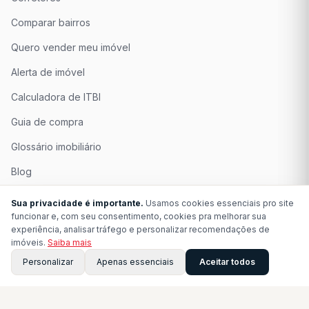
Comparar bairros
Quero vender meu imóvel
Alerta de imóvel
Calculadora de ITBI
Guia de compra
Glossário imobiliário
Blog
Quem Somos
Sua privacidade é importante.
Usamos cookies essenciais pro site
funcionar e, com seu consentimento, cookies pra melhorar sua
Seja Associado
experiência, analisar tráfego e personalizar recomendações de
imóveis.
Saiba mais
Perguntas Frequentes
Personalizar
Apenas essenciais
Aceitar todos
Contato