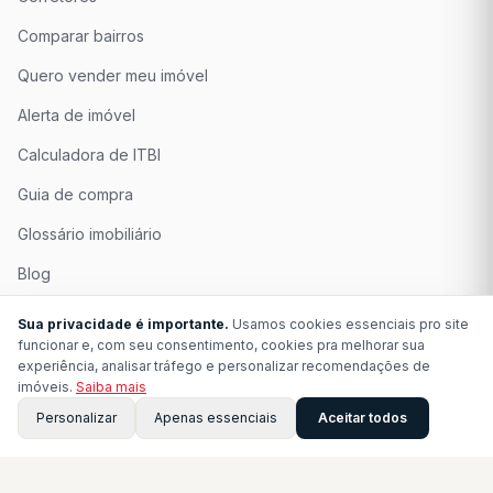
Comparar bairros
Quero vender meu imóvel
Alerta de imóvel
Calculadora de ITBI
Guia de compra
Glossário imobiliário
Blog
Quem Somos
Sua privacidade é importante.
Usamos cookies essenciais pro site
funcionar e, com seu consentimento, cookies pra melhorar sua
Seja Associado
experiência, analisar tráfego e personalizar recomendações de
imóveis.
Saiba mais
Perguntas Frequentes
Personalizar
Apenas essenciais
Aceitar todos
Contato