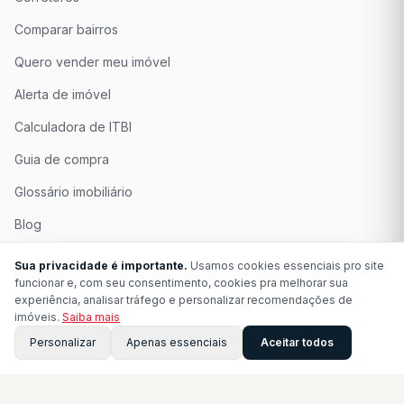
Comparar bairros
Quero vender meu imóvel
Alerta de imóvel
Calculadora de ITBI
Guia de compra
Glossário imobiliário
Blog
Quem Somos
Sua privacidade é importante.
Usamos cookies essenciais pro site
funcionar e, com seu consentimento, cookies pra melhorar sua
Seja Associado
experiência, analisar tráfego e personalizar recomendações de
imóveis.
Saiba mais
Perguntas Frequentes
Personalizar
Apenas essenciais
Aceitar todos
Contato