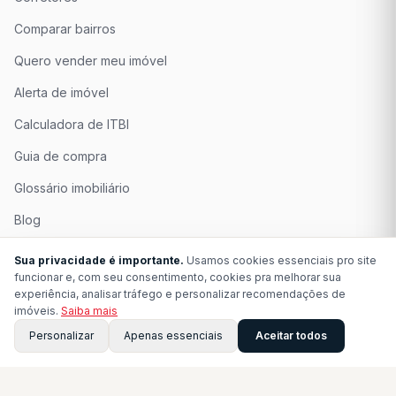
Comparar bairros
Quero vender meu imóvel
Alerta de imóvel
Calculadora de ITBI
Guia de compra
Glossário imobiliário
Blog
Quem Somos
Sua privacidade é importante.
Usamos cookies essenciais pro site
funcionar e, com seu consentimento, cookies pra melhorar sua
Seja Associado
experiência, analisar tráfego e personalizar recomendações de
imóveis.
Saiba mais
Perguntas Frequentes
Personalizar
Apenas essenciais
Aceitar todos
Contato