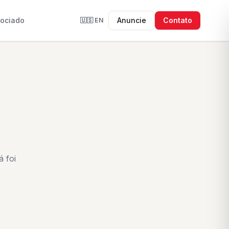
sociado
Anuncie
Contato
🇺🇸
EN
 foi