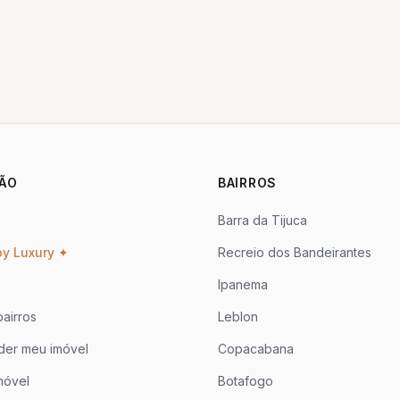
ÃO
BAIRROS
Barra da Tijuca
oy Luxury ✦
Recreio dos Bandeirantes
Ipanema
airros
Leblon
der meu imóvel
Copacabana
móvel
Botafogo