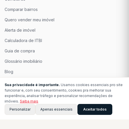
Comparar bairros
Quero vender meu imóvel
Alerta de imóvel
Calculadora de ITBI
Guia de compra
Glossário imobiliário
Blog
Quem Somos
Sua privacidade é importante.
Usamos cookies essenciais pro site
funcionar e, com seu consentimento, cookies pra melhorar sua
Seja Associado
experiência, analisar tráfego e personalizar recomendações de
imóveis.
Saiba mais
Perguntas Frequentes
Personalizar
Apenas essenciais
Aceitar todos
Contato