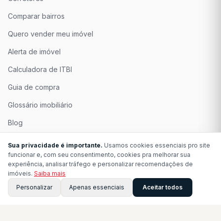
Comparar bairros
Quero vender meu imóvel
Alerta de imóvel
Calculadora de ITBI
Guia de compra
Glossário imobiliário
Blog
Quem Somos
Sua privacidade é importante.
Usamos cookies essenciais pro site
funcionar e, com seu consentimento, cookies pra melhorar sua
Seja Associado
experiência, analisar tráfego e personalizar recomendações de
imóveis.
Saiba mais
Perguntas Frequentes
Personalizar
Apenas essenciais
Aceitar todos
Contato