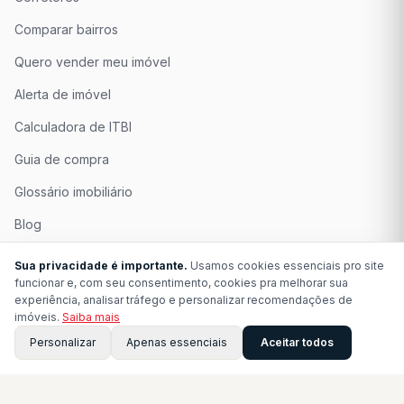
Comparar bairros
Quero vender meu imóvel
Alerta de imóvel
Calculadora de ITBI
Guia de compra
Glossário imobiliário
Blog
Quem Somos
Sua privacidade é importante.
Usamos cookies essenciais pro site
funcionar e, com seu consentimento, cookies pra melhorar sua
Seja Associado
experiência, analisar tráfego e personalizar recomendações de
imóveis.
Saiba mais
Perguntas Frequentes
Personalizar
Apenas essenciais
Aceitar todos
Contato