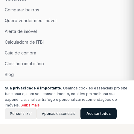
Comparar bairros
Quero vender meu imóvel
Alerta de imóvel
Calculadora de ITBI
Guia de compra
Glossário imobiliário
Blog
Quem Somos
Sua privacidade é importante.
Usamos cookies essenciais pro site
funcionar e, com seu consentimento, cookies pra melhorar sua
Seja Associado
experiência, analisar tráfego e personalizar recomendações de
imóveis.
Saiba mais
Perguntas Frequentes
Personalizar
Apenas essenciais
Aceitar todos
Contato