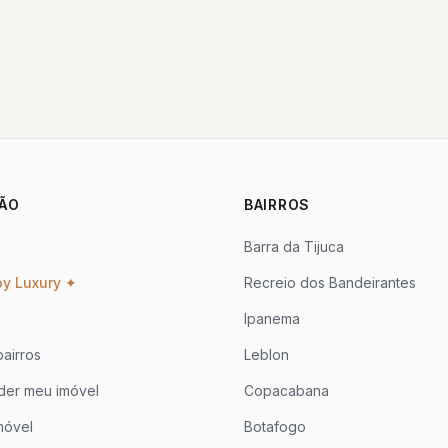
ÃO
BAIRROS
Barra da Tijuca
oy Luxury ✦
Recreio dos Bandeirantes
Ipanema
airros
Leblon
der meu imóvel
Copacabana
móvel
Botafogo