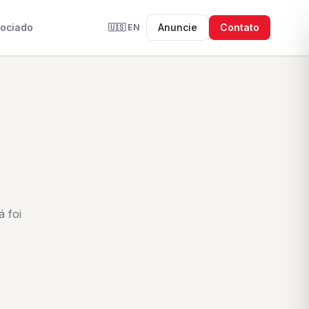
sociado
Anuncie
Contato
🇺🇸
EN
 foi