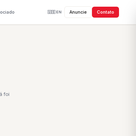
sociado
Anuncie
Contato
🇺🇸
EN
 foi