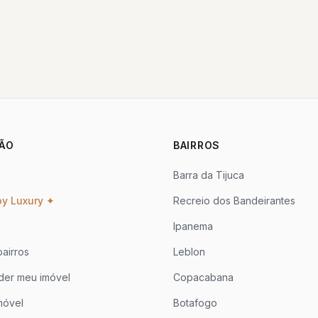
ÃO
BAIRROS
Barra da Tijuca
oy Luxury ✦
Recreio dos Bandeirantes
Ipanema
airros
Leblon
der meu imóvel
Copacabana
móvel
Botafogo