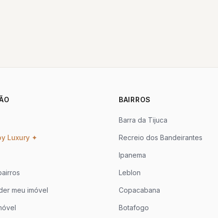
ÃO
BAIRROS
Barra da Tijuca
oy Luxury ✦
Recreio dos Bandeirantes
Ipanema
airros
Leblon
der meu imóvel
Copacabana
móvel
Botafogo