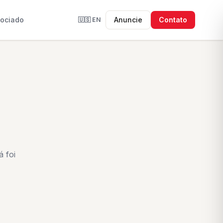
sociado
Anuncie
Contato
🇺🇸
EN
 foi