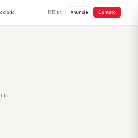
sociado
Anuncie
Contato
🇺🇸
EN
 foi