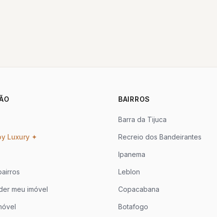
ÃO
BAIRROS
Barra da Tijuca
oy Luxury ✦
Recreio dos Bandeirantes
Ipanema
airros
Leblon
der meu imóvel
Copacabana
móvel
Botafogo