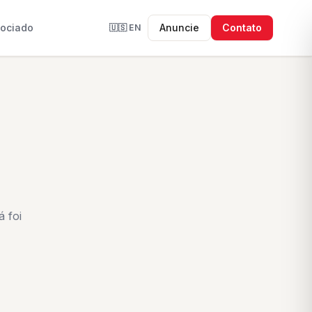
sociado
Anuncie
Contato
🇺🇸
EN
 foi