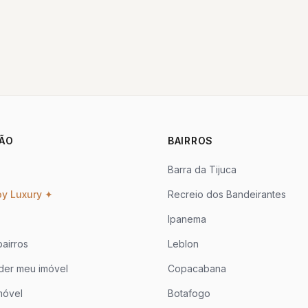
ÃO
BAIRROS
Barra da Tijuca
oy Luxury ✦
Recreio dos Bandeirantes
Ipanema
airros
Leblon
der meu imóvel
Copacabana
móvel
Botafogo