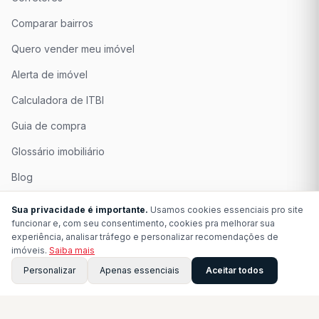
Comparar bairros
Quero vender meu imóvel
Alerta de imóvel
Calculadora de ITBI
Guia de compra
Glossário imobiliário
Blog
Quem Somos
Sua privacidade é importante.
Usamos cookies essenciais pro site
funcionar e, com seu consentimento, cookies pra melhorar sua
Seja Associado
experiência, analisar tráfego e personalizar recomendações de
imóveis.
Saiba mais
Perguntas Frequentes
Personalizar
Apenas essenciais
Aceitar todos
Contato