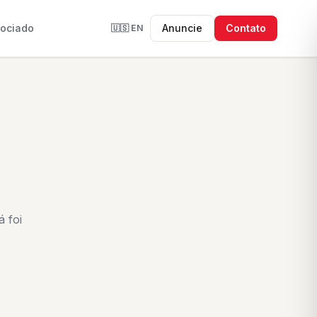
sociado
Anuncie
Contato
🇺🇸
EN
 foi