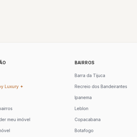
ÃO
BAIRROS
Barra da Tijuca
oy Luxury ✦
Recreio dos Bandeirantes
Ipanema
airros
Leblon
der meu imóvel
Copacabana
móvel
Botafogo