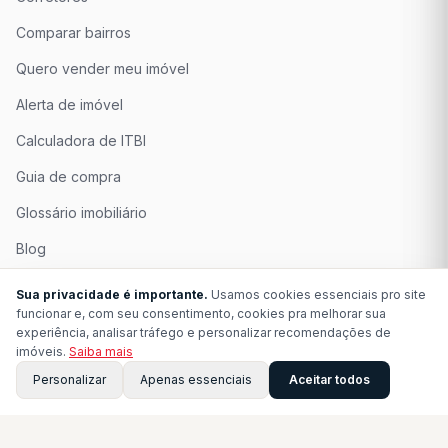
Comparar bairros
Quero vender meu imóvel
Alerta de imóvel
Calculadora de ITBI
Guia de compra
Glossário imobiliário
Blog
Quem Somos
Sua privacidade é importante.
Usamos cookies essenciais pro site
funcionar e, com seu consentimento, cookies pra melhorar sua
Seja Associado
experiência, analisar tráfego e personalizar recomendações de
imóveis.
Saiba mais
Perguntas Frequentes
Personalizar
Apenas essenciais
Aceitar todos
Contato