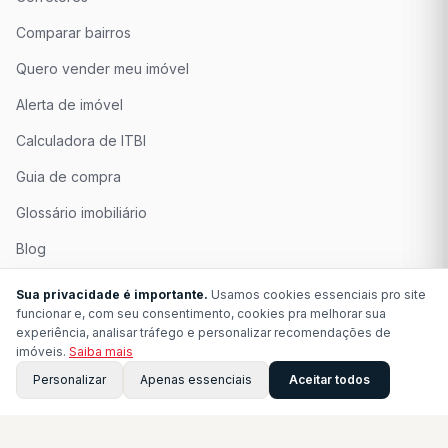
Comparar bairros
Quero vender meu imóvel
Alerta de imóvel
Calculadora de ITBI
Guia de compra
Glossário imobiliário
Blog
Quem Somos
Sua privacidade é importante.
Usamos cookies essenciais pro site
funcionar e, com seu consentimento, cookies pra melhorar sua
Seja Associado
experiência, analisar tráfego e personalizar recomendações de
imóveis.
Saiba mais
Perguntas Frequentes
Personalizar
Apenas essenciais
Aceitar todos
Contato