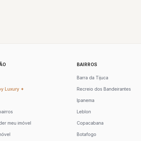
ÃO
BAIRROS
Barra da Tijuca
oy Luxury ✦
Recreio dos Bandeirantes
Ipanema
airros
Leblon
der meu imóvel
Copacabana
móvel
Botafogo