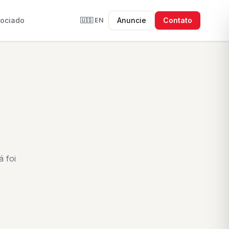
sociado
Anuncie
Contato
🇺🇸
EN
 foi