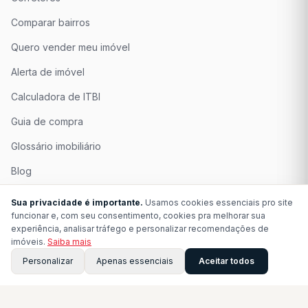
Comparar bairros
Quero vender meu imóvel
Alerta de imóvel
Calculadora de ITBI
Guia de compra
Glossário imobiliário
Blog
Quem Somos
Sua privacidade é importante.
Usamos cookies essenciais pro site
funcionar e, com seu consentimento, cookies pra melhorar sua
Seja Associado
experiência, analisar tráfego e personalizar recomendações de
imóveis.
Saiba mais
Perguntas Frequentes
Personalizar
Apenas essenciais
Aceitar todos
Contato