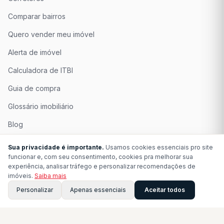
Comparar bairros
Quero vender meu imóvel
Alerta de imóvel
Calculadora de ITBI
Guia de compra
Glossário imobiliário
Blog
Quem Somos
Sua privacidade é importante.
Usamos cookies essenciais pro site
funcionar e, com seu consentimento, cookies pra melhorar sua
Seja Associado
experiência, analisar tráfego e personalizar recomendações de
imóveis.
Saiba mais
Perguntas Frequentes
Personalizar
Apenas essenciais
Aceitar todos
Contato