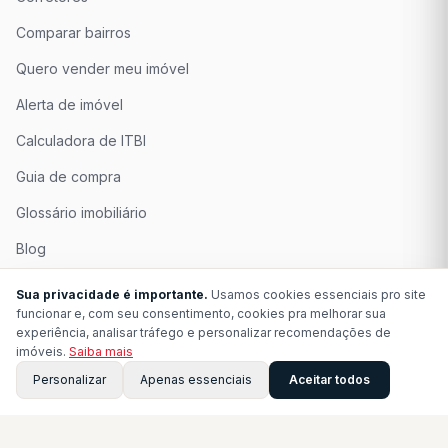
Comparar bairros
Quero vender meu imóvel
Alerta de imóvel
Calculadora de ITBI
Guia de compra
Glossário imobiliário
Blog
Quem Somos
Sua privacidade é importante.
Usamos cookies essenciais pro site
funcionar e, com seu consentimento, cookies pra melhorar sua
Seja Associado
experiência, analisar tráfego e personalizar recomendações de
imóveis.
Saiba mais
Perguntas Frequentes
Personalizar
Apenas essenciais
Aceitar todos
Contato