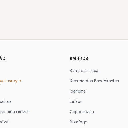
ÃO
BAIRROS
Barra da Tijuca
oy Luxury ✦
Recreio dos Bandeirantes
Ipanema
airros
Leblon
der meu imóvel
Copacabana
móvel
Botafogo