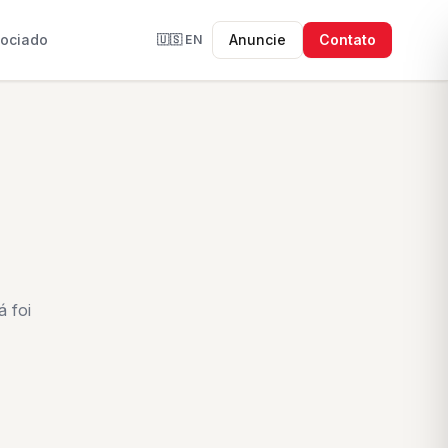
sociado
Anuncie
Contato
🇺🇸
EN
 foi