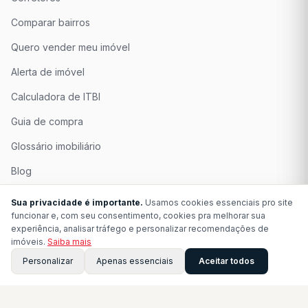
Comparar bairros
Quero vender meu imóvel
Alerta de imóvel
Calculadora de ITBI
Guia de compra
Glossário imobiliário
Blog
Quem Somos
Sua privacidade é importante.
Usamos cookies essenciais pro site
funcionar e, com seu consentimento, cookies pra melhorar sua
Seja Associado
experiência, analisar tráfego e personalizar recomendações de
imóveis.
Saiba mais
Perguntas Frequentes
Personalizar
Apenas essenciais
Aceitar todos
Contato