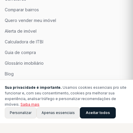
Comparar bairros
Quero vender meu imóvel
Alerta de imóvel
Calculadora de ITBI
Guia de compra
Glossário imobiliário
Blog
Quem Somos
Sua privacidade é importante.
Usamos cookies essenciais pro site
funcionar e, com seu consentimento, cookies pra melhorar sua
Seja Associado
experiência, analisar tráfego e personalizar recomendações de
imóveis.
Saiba mais
Perguntas Frequentes
Personalizar
Apenas essenciais
Aceitar todos
Contato