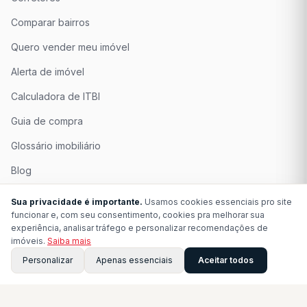
Comparar bairros
Quero vender meu imóvel
Alerta de imóvel
Calculadora de ITBI
Guia de compra
Glossário imobiliário
Blog
Quem Somos
Sua privacidade é importante.
Usamos cookies essenciais pro site
funcionar e, com seu consentimento, cookies pra melhorar sua
Seja Associado
experiência, analisar tráfego e personalizar recomendações de
imóveis.
Saiba mais
Perguntas Frequentes
Personalizar
Apenas essenciais
Aceitar todos
Contato