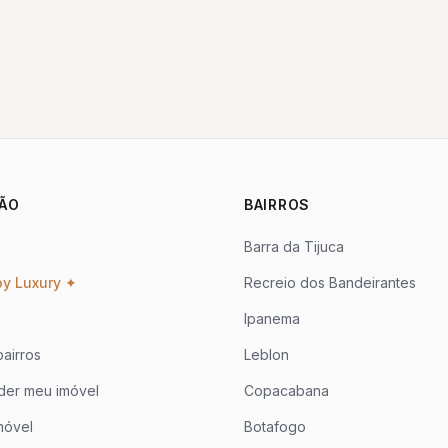
ÃO
BAIRROS
Barra da Tijuca
oy Luxury ✦
Recreio dos Bandeirantes
Ipanema
airros
Leblon
der meu imóvel
Copacabana
móvel
Botafogo