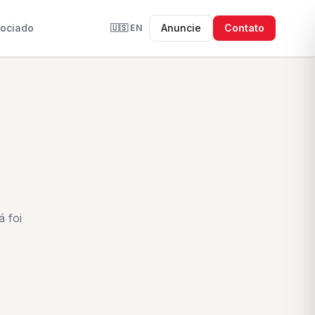
sociado
Anuncie
Contato
🇺🇸
EN
 foi