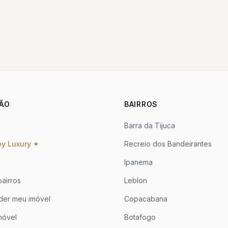
ÃO
BAIRROS
Barra da Tijuca
oy Luxury ✦
Recreio dos Bandeirantes
Ipanema
airros
Leblon
der meu imóvel
Copacabana
móvel
Botafogo