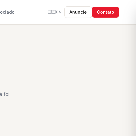
sociado
Anuncie
Contato
🇺🇸
EN
 foi