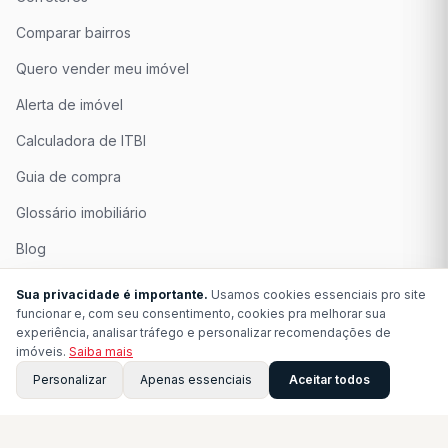
Comparar bairros
Quero vender meu imóvel
Alerta de imóvel
Calculadora de ITBI
Guia de compra
Glossário imobiliário
Blog
Quem Somos
Sua privacidade é importante.
Usamos cookies essenciais pro site
funcionar e, com seu consentimento, cookies pra melhorar sua
Seja Associado
experiência, analisar tráfego e personalizar recomendações de
imóveis.
Saiba mais
Perguntas Frequentes
Personalizar
Apenas essenciais
Aceitar todos
Contato