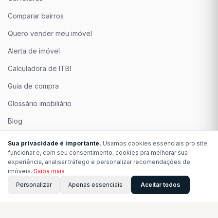
Comparar bairros
Quero vender meu imóvel
Alerta de imóvel
Calculadora de ITBI
Guia de compra
Glossário imobiliário
Blog
Quem Somos
Sua privacidade é importante.
Usamos cookies essenciais pro site
funcionar e, com seu consentimento, cookies pra melhorar sua
Seja Associado
experiência, analisar tráfego e personalizar recomendações de
imóveis.
Saiba mais
Perguntas Frequentes
Personalizar
Apenas essenciais
Aceitar todos
Contato