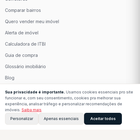
Comparar bairros
Quero vender meu imóvel
Alerta de imóvel
Calculadora de ITBI
Guia de compra
Glossário imobiliário
Blog
Quem Somos
Sua privacidade é importante.
Usamos cookies essenciais pro site
funcionar e, com seu consentimento, cookies pra melhorar sua
Seja Associado
experiência, analisar tráfego e personalizar recomendações de
imóveis.
Saiba mais
Perguntas Frequentes
Personalizar
Apenas essenciais
Aceitar todos
Contato