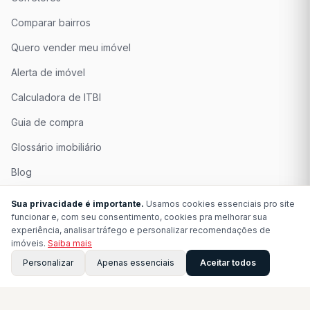
Comparar bairros
Quero vender meu imóvel
Alerta de imóvel
Calculadora de ITBI
Guia de compra
Glossário imobiliário
Blog
Quem Somos
Sua privacidade é importante.
Usamos cookies essenciais pro site
funcionar e, com seu consentimento, cookies pra melhorar sua
Seja Associado
experiência, analisar tráfego e personalizar recomendações de
imóveis.
Saiba mais
Perguntas Frequentes
Personalizar
Apenas essenciais
Aceitar todos
Contato