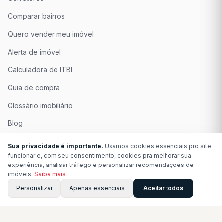
Comparar bairros
Quero vender meu imóvel
Alerta de imóvel
Calculadora de ITBI
Guia de compra
Glossário imobiliário
Blog
Quem Somos
Sua privacidade é importante.
Usamos cookies essenciais pro site
funcionar e, com seu consentimento, cookies pra melhorar sua
Seja Associado
experiência, analisar tráfego e personalizar recomendações de
imóveis.
Saiba mais
Perguntas Frequentes
Personalizar
Apenas essenciais
Aceitar todos
Contato