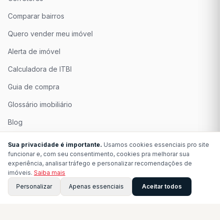
Comparar bairros
Quero vender meu imóvel
Alerta de imóvel
Calculadora de ITBI
Guia de compra
Glossário imobiliário
Blog
Quem Somos
Sua privacidade é importante.
Usamos cookies essenciais pro site
funcionar e, com seu consentimento, cookies pra melhorar sua
Seja Associado
experiência, analisar tráfego e personalizar recomendações de
imóveis.
Saiba mais
Perguntas Frequentes
Personalizar
Apenas essenciais
Aceitar todos
Contato