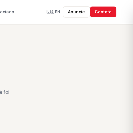
sociado
Anuncie
Contato
🇺🇸
EN
 foi