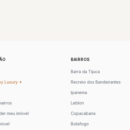
ÃO
BAIRROS
Barra da Tijuca
oy Luxury ✦
Recreio dos Bandeirantes
Ipanema
airros
Leblon
der meu imóvel
Copacabana
móvel
Botafogo